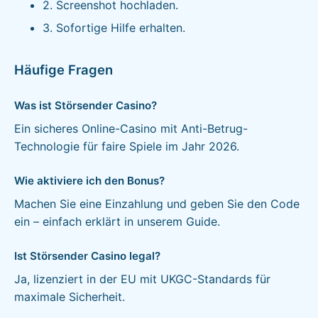
2. Screenshot hochladen.
3. Sofortige Hilfe erhalten.
Häufige Fragen
Was ist Störsender Casino?
Ein sicheres Online-Casino mit Anti-Betrug-
Technologie für faire Spiele im Jahr 2026.
Wie aktiviere ich den Bonus?
Machen Sie eine Einzahlung und geben Sie den Code
ein – einfach erklärt in unserem Guide.
Ist Störsender Casino legal?
Ja, lizenziert in der EU mit UKGC-Standards für
maximale Sicherheit.