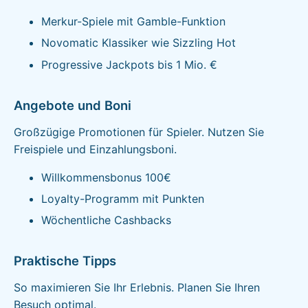
Merkur-Spiele mit Gamble-Funktion
Novomatic Klassiker wie Sizzling Hot
Progressive Jackpots bis 1 Mio. €
Angebote und Boni
Großzügige Promotionen für Spieler. Nutzen Sie
Freispiele und Einzahlungsboni.
Willkommensbonus 100€
Loyalty-Programm mit Punkten
Wöchentliche Cashbacks
Praktische Tipps
So maximieren Sie Ihr Erlebnis. Planen Sie Ihren
Besuch optimal.