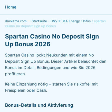
Home
dnvkema.com — Startseite - DNV KEMA Energy
/
Infos
/
spartan
casino no deposit sign up bonus
Spartan Casino No Deposit Sign
Up Bonus 2026
Spartan Casino lockt Neukunden mit einem No
Deposit Sign Up Bonus. Dieser Artikel beleuchtet den
Bonus im Detail, Bedingungen und wie Sie 2026
profitieren.
Keine Einzahlung nötig – starten Sie risikofrei mit
Freispielen oder Cash.
Bonus-Details und Aktivierung