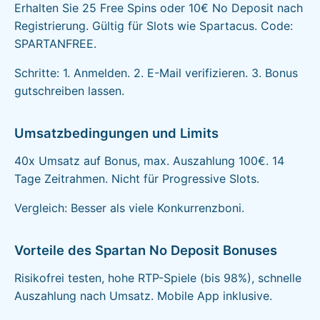
Erhalten Sie 25 Free Spins oder 10€ No Deposit nach
Registrierung. Gültig für Slots wie Spartacus. Code:
SPARTANFREE.
Schritte: 1. Anmelden. 2. E-Mail verifizieren. 3. Bonus
gutschreiben lassen.
Umsatzbedingungen und Limits
40x Umsatz auf Bonus, max. Auszahlung 100€. 14
Tage Zeitrahmen. Nicht für Progressive Slots.
Vergleich: Besser als viele Konkurrenzboni.
Vorteile des Spartan No Deposit Bonuses
Risikofrei testen, hohe RTP-Spiele (bis 98%), schnelle
Auszahlung nach Umsatz. Mobile App inklusive.