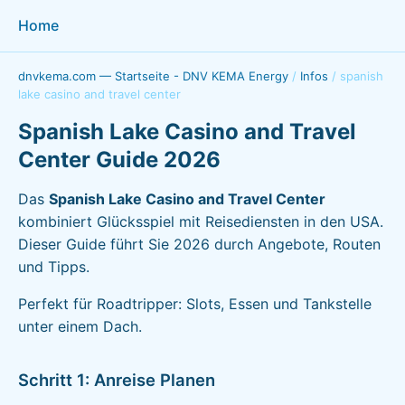
Home
dnvkema.com — Startseite - DNV KEMA Energy
/
Infos
/
spanish
lake casino and travel center
Spanish Lake Casino and Travel
Center Guide 2026
Das
Spanish Lake Casino and Travel Center
kombiniert Glücksspiel mit Reisediensten in den USA.
Dieser Guide führt Sie 2026 durch Angebote, Routen
und Tipps.
Perfekt für Roadtripper: Slots, Essen und Tankstelle
unter einem Dach.
Schritt 1: Anreise Planen