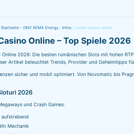
Startseite - DNV KEMA Energy
/
Infos
/
sloturi casino online
 Casino Online – Top Spiele 2026
o Online 2026: Die besten rumänischen Slots mit hohen RT
ser Artikel beleuchtet Trends, Provider und Geheimtipps für
nzen sicher und mobil optimiert. Von Novomatic bis Pragm
Sloturi 2026
 Megaways und Crash Games.
 aufstrebend
Win Mechanik