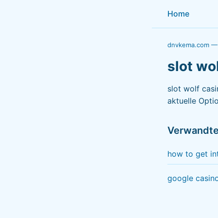
Home
dnvkema.com — 
slot wo
slot wolf cas
aktuelle Opti
Verwandt
how to get in
google casino