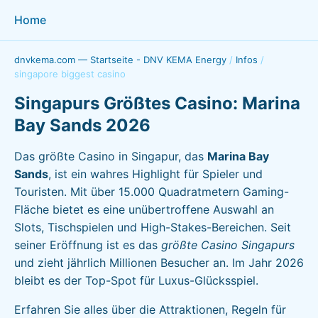
Home
dnvkema.com — Startseite - DNV KEMA Energy
/
Infos
/
singapore biggest casino
Singapurs Größtes Casino: Marina
Bay Sands 2026
Das größte Casino in Singapur, das
Marina Bay
Sands
, ist ein wahres Highlight für Spieler und
Touristen. Mit über 15.000 Quadratmetern Gaming-
Fläche bietet es eine unübertroffene Auswahl an
Slots, Tischspielen und High-Stakes-Bereichen. Seit
seiner Eröffnung ist es das
größte Casino Singapurs
und zieht jährlich Millionen Besucher an. Im Jahr 2026
bleibt es der Top-Spot für Luxus-Glücksspiel.
Erfahren Sie alles über die Attraktionen, Regeln für