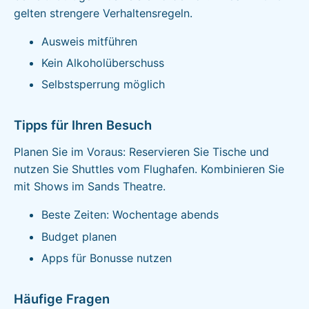
gelten strengere Verhaltensregeln.
Ausweis mitführen
Kein Alkoholüberschuss
Selbstsperrung möglich
Tipps für Ihren Besuch
Planen Sie im Voraus: Reservieren Sie Tische und
nutzen Sie Shuttles vom Flughafen. Kombinieren Sie
mit Shows im Sands Theatre.
Beste Zeiten: Wochentage abends
Budget planen
Apps für Bonusse nutzen
Häufige Fragen