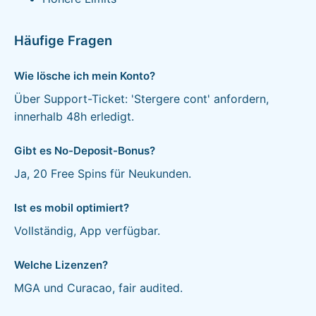
Häufige Fragen
Wie lösche ich mein Konto?
Über Support-Ticket: 'Stergere cont' anfordern,
innerhalb 48h erledigt.
Gibt es No-Deposit-Bonus?
Ja, 20 Free Spins für Neukunden.
Ist es mobil optimiert?
Vollständig, App verfügbar.
Welche Lizenzen?
MGA und Curacao, fair audited.