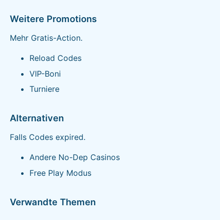
Weitere Promotions
Mehr Gratis-Action.
Reload Codes
VIP-Boni
Turniere
Alternativen
Falls Codes expired.
Andere No-Dep Casinos
Free Play Modus
Verwandte Themen