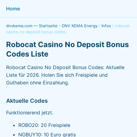
Home
dnvkema.com — Startseite - DNV KEMA Energy
/
Infos
/
robocat
casino no deposit bonus codes
Robocat Casino No Deposit Bonus
Codes Liste
Robocat Casino No Deposit Bonus Codes: Aktuelle
Liste für 2026. Holen Sie sich Freispiele und
Guthaben ohne Einzahlung.
Aktuelle Codes
Funktionierend jetzt.
ROBO20: 20 Freispiele
NOBUY10: 10 Euro gratis