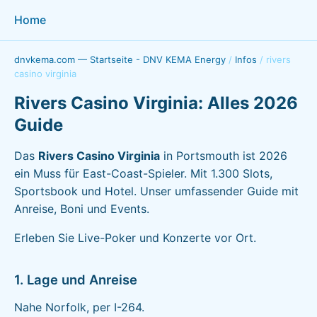
Home
dnvkema.com — Startseite - DNV KEMA Energy
/
Infos
/
rivers
casino virginia
Rivers Casino Virginia: Alles 2026
Guide
Das
Rivers Casino Virginia
in Portsmouth ist 2026
ein Muss für East-Coast-Spieler. Mit 1.300 Slots,
Sportsbook und Hotel. Unser umfassender Guide mit
Anreise, Boni und Events.
Erleben Sie Live-Poker und Konzerte vor Ort.
1. Lage und Anreise
Nahe Norfolk, per I-264.