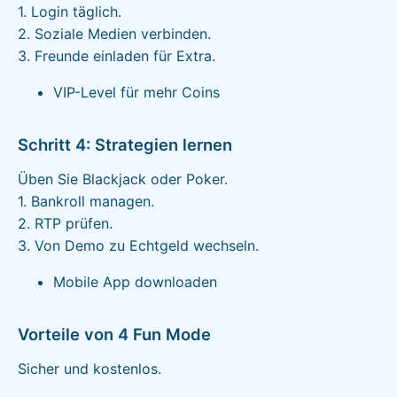
1. Login täglich.
2. Soziale Medien verbinden.
3. Freunde einladen für Extra.
VIP-Level für mehr Coins
Schritt 4: Strategien lernen
Üben Sie Blackjack oder Poker.
1. Bankroll managen.
2. RTP prüfen.
3. Von Demo zu Echtgeld wechseln.
Mobile App downloaden
Vorteile von 4 Fun Mode
Sicher und kostenlos.