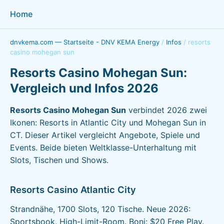
Home
dnvkema.com — Startseite - DNV KEMA Energy
/
Infos
/
resorts
casino mohegan sun
Resorts Casino Mohegan Sun:
Vergleich und Infos 2026
Resorts Casino Mohegan Sun
verbindet 2026 zwei
Ikonen: Resorts in Atlantic City und Mohegan Sun in
CT. Dieser Artikel vergleicht Angebote, Spiele und
Events. Beide bieten Weltklasse-Unterhaltung mit
Slots, Tischen und Shows.
Resorts Casino Atlantic City
Strandnähe, 1700 Slots, 120 Tische. Neue 2026:
Sportsbook, High-Limit-Room. Boni: $20 Free Play.