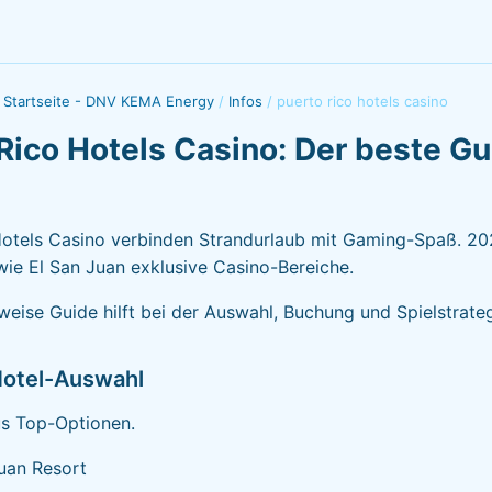
Startseite - DNV KEMA Energy
/
Infos
/
puerto rico hotels casino
Rico Hotels Casino: Der beste Gu
Hotels Casino verbinden Strandurlaub mit Gaming-Spaß. 20
ie El San Juan exklusive Casino-Bereiche.
tweise Guide hilft bei der Auswahl, Buchung und Spielstrateg
 Hotel-Auswahl
us Top-Optionen.
uan Resort