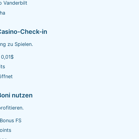
 Vanderbilt
ha
 Casino-Check-in
ng zu Spielen.
 0,01$
its
öffnet
 Boni nutzen
rofitieren.
Bonus FS
ints