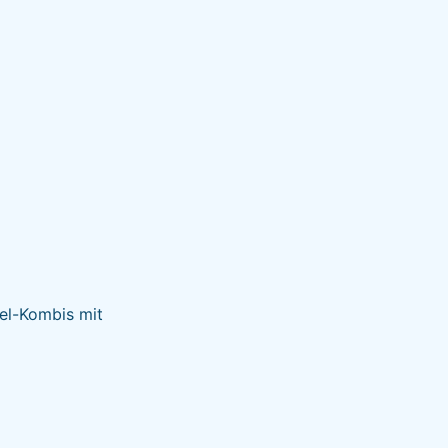
el-Kombis mit