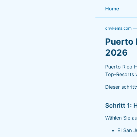
Home
dnvkema.com — 
Puerto 
2026
Puerto Rico 
Top-Resorts w
Dieser schrit
Schritt 1:
Wählen Sie a
El San J