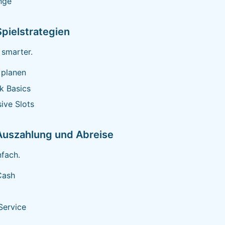
nge
Spielstrategien
 smarter.
 planen
k Basics
ive Slots
 Auszahlung und Abreise
nfach.
Cash
Service