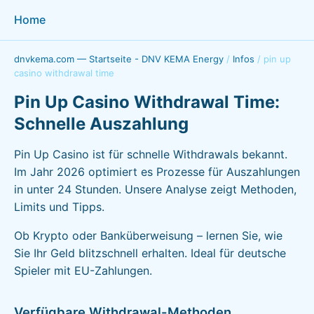
Home
dnvkema.com — Startseite - DNV KEMA Energy
/
Infos
/
pin up
casino withdrawal time
Pin Up Casino Withdrawal Time:
Schnelle Auszahlung
Pin Up Casino ist für schnelle Withdrawals bekannt.
Im Jahr 2026 optimiert es Prozesse für Auszahlungen
in unter 24 Stunden. Unsere Analyse zeigt Methoden,
Limits und Tipps.
Ob Krypto oder Banküberweisung – lernen Sie, wie
Sie Ihr Geld blitzschnell erhalten. Ideal für deutsche
Spieler mit EU-Zahlungen.
Verfügbare Withdrawal-Methoden