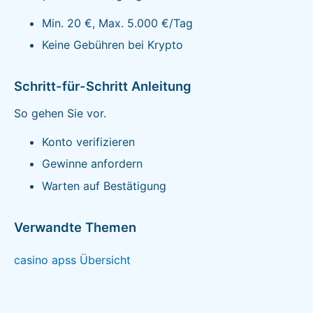
Min. 20 €, Max. 5.000 €/Tag
Keine Gebühren bei Krypto
Schritt-für-Schritt Anleitung
So gehen Sie vor.
Konto verifizieren
Gewinne anfordern
Warten auf Bestätigung
Verwandte Themen
casino apss Übersicht