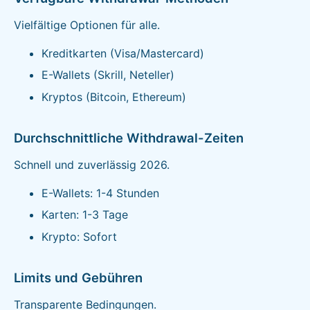
Vielfältige Optionen für alle.
Kreditkarten (Visa/Mastercard)
E-Wallets (Skrill, Neteller)
Kryptos (Bitcoin, Ethereum)
Durchschnittliche Withdrawal-Zeiten
Schnell und zuverlässig 2026.
E-Wallets: 1-4 Stunden
Karten: 1-3 Tage
Krypto: Sofort
Limits und Gebühren
Transparente Bedingungen.