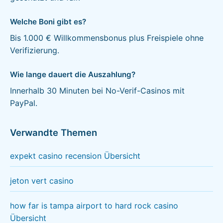
Welche Boni gibt es?
Bis 1.000 € Willkommensbonus plus Freispiele ohne
Verifizierung.
Wie lange dauert die Auszahlung?
Innerhalb 30 Minuten bei No-Verif-Casinos mit
PayPal.
Verwandte Themen
expekt casino recension Übersicht
jeton vert casino
how far is tampa airport to hard rock casino
Übersicht