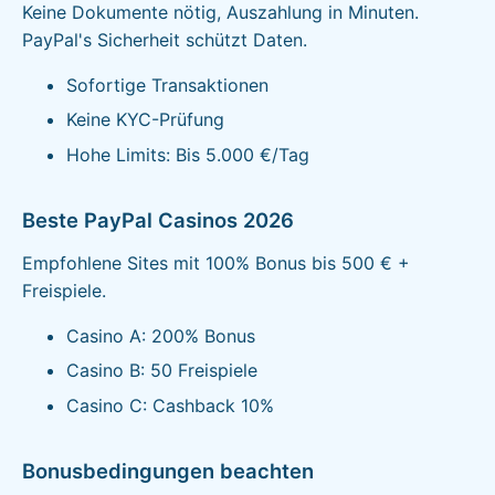
Keine Dokumente nötig, Auszahlung in Minuten.
PayPal's Sicherheit schützt Daten.
Sofortige Transaktionen
Keine KYC-Prüfung
Hohe Limits: Bis 5.000 €/Tag
Beste PayPal Casinos 2026
Empfohlene Sites mit 100% Bonus bis 500 € +
Freispiele.
Casino A: 200% Bonus
Casino B: 50 Freispiele
Casino C: Cashback 10%
Bonusbedingungen beachten