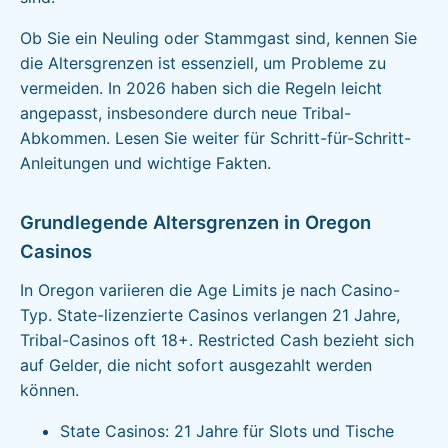
Ob Sie ein Neuling oder Stammgast sind, kennen Sie
die Altersgrenzen ist essenziell, um Probleme zu
vermeiden. In 2026 haben sich die Regeln leicht
angepasst, insbesondere durch neue Tribal-
Abkommen. Lesen Sie weiter für Schritt-für-Schritt-
Anleitungen und wichtige Fakten.
Grundlegende Altersgrenzen in Oregon
Casinos
In Oregon variieren die Age Limits je nach Casino-
Typ. State-lizenzierte Casinos verlangen 21 Jahre,
Tribal-Casinos oft 18+. Restricted Cash bezieht sich
auf Gelder, die nicht sofort ausgezahlt werden
können.
State Casinos: 21 Jahre für Slots und Tische