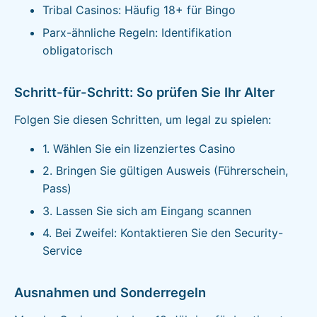
Tribal Casinos: Häufig 18+ für Bingo
Parx-ähnliche Regeln: Identifikation
obligatorisch
Schritt-für-Schritt: So prüfen Sie Ihr Alter
Folgen Sie diesen Schritten, um legal zu spielen:
1. Wählen Sie ein lizenziertes Casino
2. Bringen Sie gültigen Ausweis (Führerschein,
Pass)
3. Lassen Sie sich am Eingang scannen
4. Bei Zweifel: Kontaktieren Sie den Security-
Service
Ausnahmen und Sonderregeln