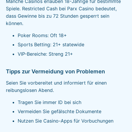
Manche Casinos erlauben 18-Jährige für bestimmte
Spiele. Restricted Cash bei Parx Casino bedeutet,
dass Gewinne bis zu 72 Stunden gesperrt sein
können.
Poker Rooms: Oft 18+
Sports Betting: 21+ statewide
VIP-Bereiche: Streng 21+
Tipps zur Vermeidung von Problemen
Seien Sie vorbereitet und informiert für einen
reibungslosen Abend.
Tragen Sie immer ID bei sich
Vermeiden Sie gefälschte Dokumente
Nutzen Sie Casino-Apps für Vorbuchungen