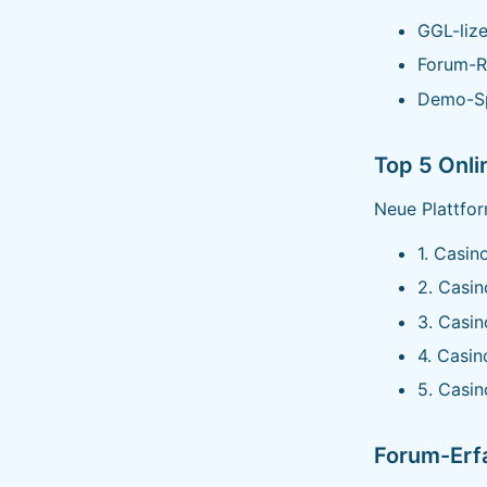
GGL-lize
Forum-R
Demo-Sp
Top 5 Onl
Neue Plattfo
1. Casin
2. Casin
3. Casin
4. Casin
5. Casin
Forum-Erf