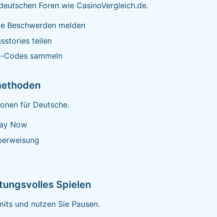
deutschen Foren wie CasinoVergleich.de.
ige Beschwerden melden
gsstories teilen
s-Codes sammeln
methoden
onen für Deutsche.
Pay Now
berweisung
tungsvolles Spielen
mits und nutzen Sie Pausen.