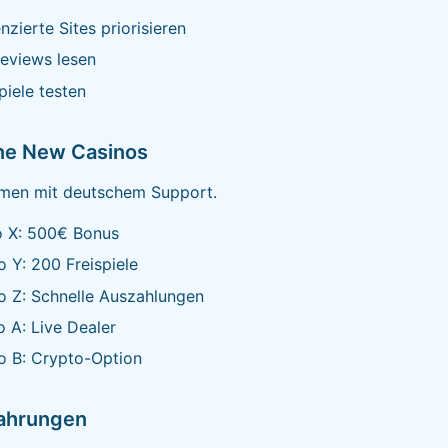
nzierte Sites priorisieren
eviews lesen
iele testen
ine New Casinos
rmen mit deutschem Support.
o X: 500€ Bonus
o Y: 200 Freispiele
o Z: Schnelle Auszahlungen
o A: Live Dealer
o B: Crypto-Option
ahrungen