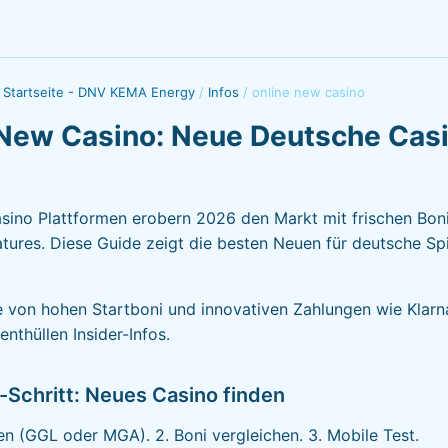
Startseite - DNV KEMA Energy
/
Infos
/
online new casino
 New Casino: Neue Deutsche Cas
sino Plattformen erobern 2026 den Markt mit frischen Bon
ures. Diese Guide zeigt die besten Neuen für deutsche Spie
ie von hohen Startboni und innovativen Zahlungen wie Klarn
nthüllen Insider-Infos.
r-Schritt: Neues Casino finden
fen (GGL oder MGA). 2. Boni vergleichen. 3. Mobile Test.