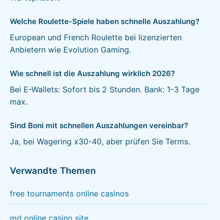
Welche Roulette-Spiele haben schnelle Auszahlung?
European und French Roulette bei lizenzierten
Anbietern wie Evolution Gaming.
Wie schnell ist die Auszahlung wirklich 2026?
Bei E-Wallets: Sofort bis 2 Stunden. Bank: 1-3 Tage
max.
Sind Boni mit schnellen Auszahlungen vereinbar?
Ja, bei Wagering x30-40, aber prüfen Sie Terms.
Verwandte Themen
free tournaments online casinos
md online casino site