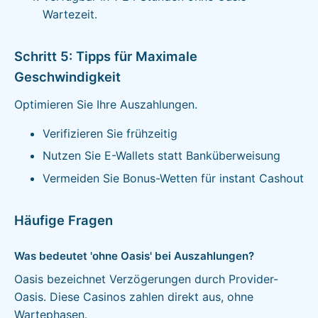
Wartezeit.
Schritt 5: Tipps für Maximale
Geschwindigkeit
Optimieren Sie Ihre Auszahlungen.
Verifizieren Sie frühzeitig
Nutzen Sie E-Wallets statt Banküberweisung
Vermeiden Sie Bonus-Wetten für instant Cashout
Häufige Fragen
Was bedeutet 'ohne Oasis' bei Auszahlungen?
Oasis bezeichnet Verzögerungen durch Provider-
Oasis. Diese Casinos zahlen direkt aus, ohne
Wartephasen.