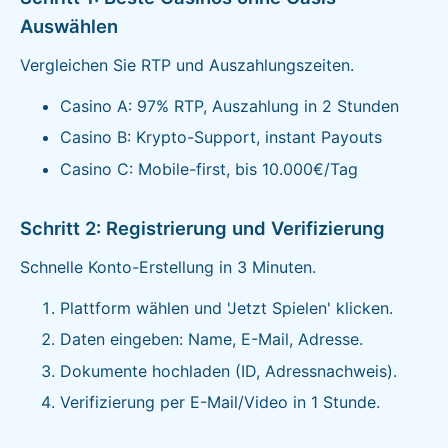
Auswählen
Vergleichen Sie RTP und Auszahlungszeiten.
Casino A: 97% RTP, Auszahlung in 2 Stunden
Casino B: Krypto-Support, instant Payouts
Casino C: Mobile-first, bis 10.000€/Tag
Schritt 2: Registrierung und Verifizierung
Schnelle Konto-Erstellung in 3 Minuten.
Plattform wählen und 'Jetzt Spielen' klicken.
Daten eingeben: Name, E-Mail, Adresse.
Dokumente hochladen (ID, Adressnachweis).
Verifizierung per E-Mail/Video in 1 Stunde.