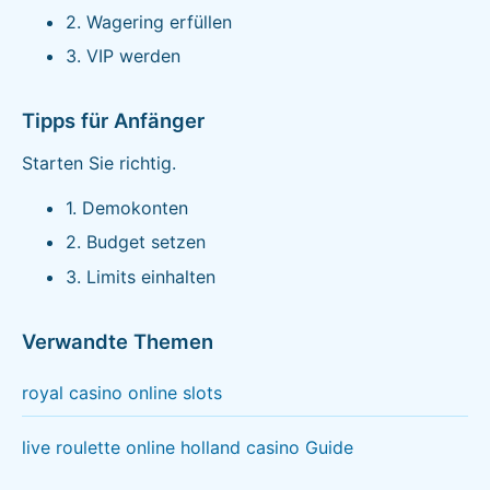
2. Wagering erfüllen
3. VIP werden
Tipps für Anfänger
Starten Sie richtig.
1. Demokonten
2. Budget setzen
3. Limits einhalten
Verwandte Themen
royal casino online slots
live roulette online holland casino Guide