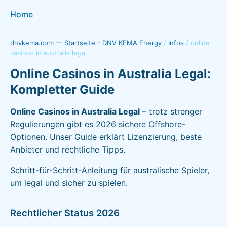
Home
dnvkema.com — Startseite - DNV KEMA Energy
/
Infos
/
online
casinos in australia legal
Online Casinos in Australia Legal:
Kompletter Guide
Online Casinos in Australia Legal
– trotz strenger
Regulierungen gibt es 2026 sichere Offshore-
Optionen. Unser Guide erklärt Lizenzierung, beste
Anbieter und rechtliche Tipps.
Schritt-für-Schritt-Anleitung für australische Spieler,
um legal und sicher zu spielen.
Rechtlicher Status 2026