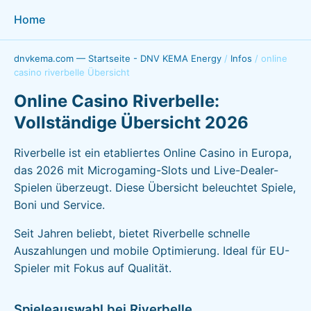
Home
dnvkema.com — Startseite - DNV KEMA Energy
/
Infos
/
online
casino riverbelle Übersicht
Online Casino Riverbelle:
Vollständige Übersicht 2026
Riverbelle ist ein etabliertes Online Casino in Europa,
das 2026 mit Microgaming-Slots und Live-Dealer-
Spielen überzeugt. Diese Übersicht beleuchtet Spiele,
Boni und Service.
Seit Jahren beliebt, bietet Riverbelle schnelle
Auszahlungen und mobile Optimierung. Ideal für EU-
Spieler mit Fokus auf Qualität.
Spieleauswahl bei Riverbelle