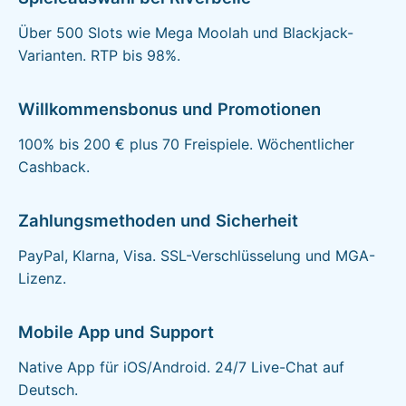
Über 500 Slots wie Mega Moolah und Blackjack-
Varianten. RTP bis 98%.
Willkommensbonus und Promotionen
100% bis 200 € plus 70 Freispiele. Wöchentlicher
Cashback.
Zahlungsmethoden und Sicherheit
PayPal, Klarna, Visa. SSL-Verschlüsselung und MGA-
Lizenz.
Mobile App und Support
Native App für iOS/Android. 24/7 Live-Chat auf
Deutsch.