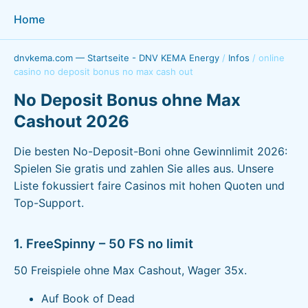
Home
dnvkema.com — Startseite - DNV KEMA Energy
/
Infos
/
online
casino no deposit bonus no max cash out
No Deposit Bonus ohne Max
Cashout 2026
Die besten No-Deposit-Boni ohne Gewinnlimit 2026:
Spielen Sie gratis und zahlen Sie alles aus. Unsere
Liste fokussiert faire Casinos mit hohen Quoten und
Top-Support.
1. FreeSpinny – 50 FS no limit
50 Freispiele ohne Max Cashout, Wager 35x.
Auf Book of Dead