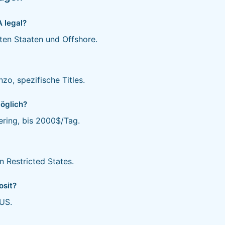
A legal?
erten Staaten und Offshore.
zo, spezifische Titles.
öglich?
ring, bis 2000$/Tag.
n Restricted States.
osit?
US.