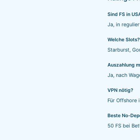
Sind FS in US
Ja, in reguli
Welche Slots?
Starburst, Gon
Auszahlung m
Ja, nach Wage
VPN nötig?
Für Offshore i
Beste No-Dep
50 FS bei Bet