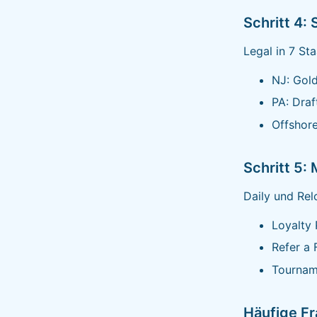
Schritt 4:
Legal in 7 Sta
NJ: Gol
PA: Draf
Offshore
Schritt 5:
Daily und Rel
Loyalty
Refer a 
Tournam
Häufige F