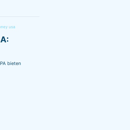
money usa
SA:
PA bieten