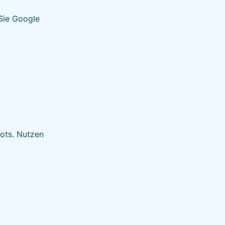
 Sie Google
lots. Nutzen