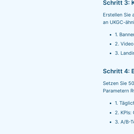
Schritt 3: 
Erstellen Sie
an UKGC-ähnli
1. Bann
2. Video
3. Landi
Schritt 4:
Setzen Sie 5
Parametern R
1. Tägli
2. KPIs
3. A/B-T