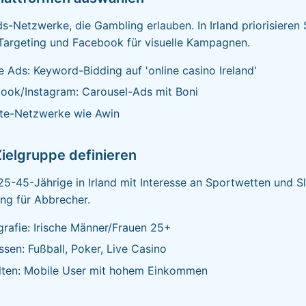
s-Netzwerke, die Gambling erlauben. In Irland priorisieren
Targeting und Facebook für visuelle Kampagnen.
e Ads: Keyword-Bidding auf 'online casino Ireland'
book/Instagram: Carousel-Ads mit Boni
iate-Netzwerke wie Awin
 Zielgruppe definieren
25-45-Jährige in Irland mit Interesse an Sportwetten und S
ng für Abbrecher.
rafie: Irische Männer/Frauen 25+
essen: Fußball, Poker, Live Casino
alten: Mobile User mit hohem Einkommen