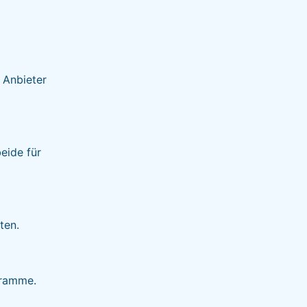
e Anbieter
eide für
ten.
gramme.