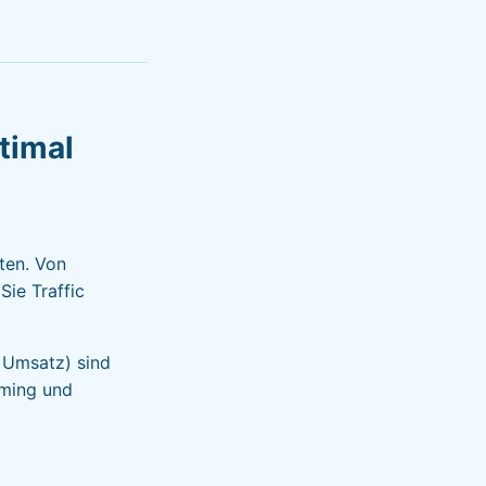
timal
ten. Von
Sie Traffic
 Umsatz) sind
aming und