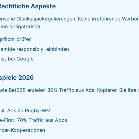
 Rechtliche Aspekte
irische Glücksspielregulierungen. Keine irreführende Werbu
tion obligatorisch.
zpflicht prüfen
gamble responsibly' einbinden
list bei Google
spiele 2026
ie Bet365 erzielen 30% Traffic aus Ads. Kopieren Sie ihre 
onal: Ads zu Rugby-WM
e-First: 70% Traffic aus Apps
encer-Kooperationen