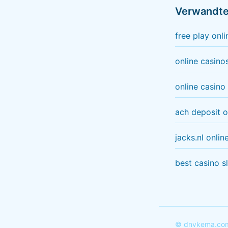
Verwandt
free play onl
online casino
online casino
ach deposit o
jacks.nl onli
best casino 
© dnvkema.com