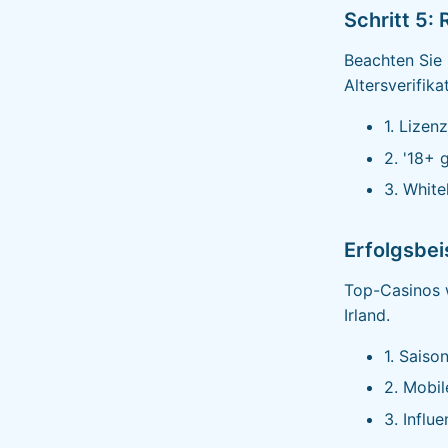
Schritt 5:
Beachten Sie 
Altersverifika
1. Lizen
2. '18+ 
3. White
Erfolgsbei
Top-Casinos w
Irland.
1. Sais
2. Mobil
3. Influ