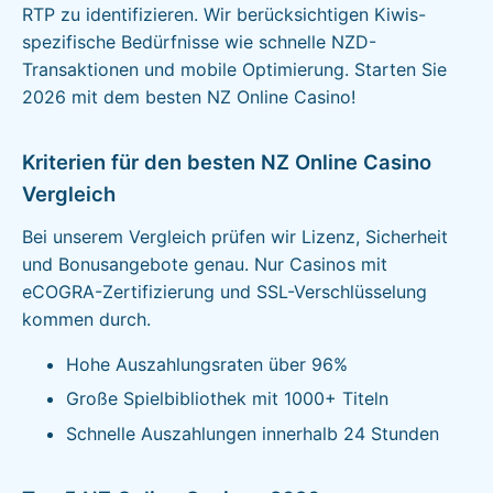
RTP zu identifizieren. Wir berücksichtigen Kiwis-
spezifische Bedürfnisse wie schnelle NZD-
Transaktionen und mobile Optimierung. Starten Sie
2026 mit dem besten NZ Online Casino!
Kriterien für den besten NZ Online Casino
Vergleich
Bei unserem Vergleich prüfen wir Lizenz, Sicherheit
und Bonusangebote genau. Nur Casinos mit
eCOGRA-Zertifizierung und SSL-Verschlüsselung
kommen durch.
Hohe Auszahlungsraten über 96%
Große Spielbibliothek mit 1000+ Titeln
Schnelle Auszahlungen innerhalb 24 Stunden