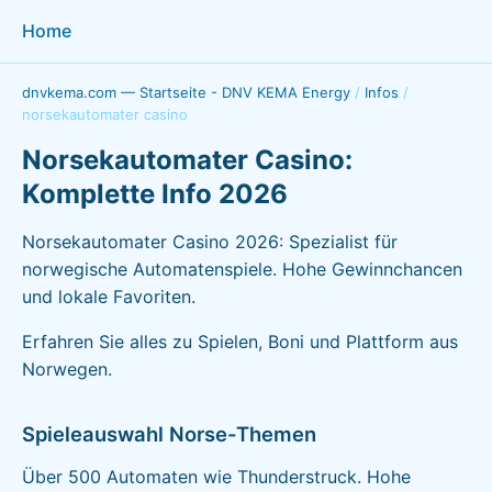
Home
dnvkema.com — Startseite - DNV KEMA Energy
/
Infos
/
norsekautomater casino
Norsekautomater Casino:
Komplette Info 2026
Norsekautomater Casino 2026: Spezialist für
norwegische Automatenspiele. Hohe Gewinnchancen
und lokale Favoriten.
Erfahren Sie alles zu Spielen, Boni und Plattform aus
Norwegen.
Spieleauswahl Norse-Themen
Über 500 Automaten wie Thunderstruck. Hohe