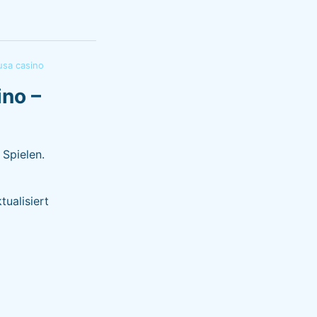
usa casino
no –
Spielen.
tualisiert