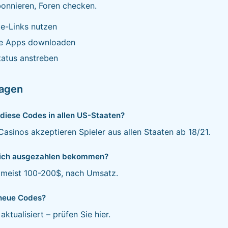
onnieren, Foren checken.
ate-Links nutzen
le Apps downloaden
tatus anstreben
ragen
 diese Codes in allen US-Staaten?
Casinos akzeptieren Spieler aus allen Staaten ab 18/21.
n ich ausgezahlen bekommen?
meist 100-200$, nach Umsatz.
 neue Codes?
aktualisiert – prüfen Sie hier.