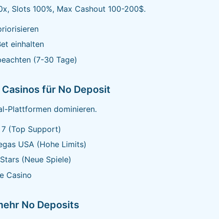
0x, Slots 100%, Max Cashout 100-200$.
priorisieren
et einhalten
 beachten (7-30 Tage)
Casinos für No Deposit
l-Plattformen dominieren.
t 7 (Top Support)
Vegas USA (Hohe Limits)
 Stars (Neue Spiele)
se Casino
mehr No Deposits