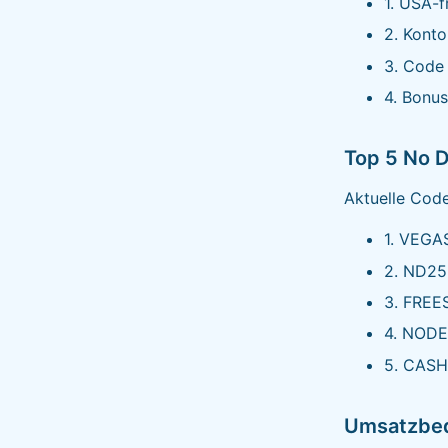
1. USA-f
2. Konto
3. Code
4. Bonus
Top 5 No 
Aktuelle Code
1. VEGA
2. ND25 
3. FREES
4. NODE
5. CASH
Umsatzbed