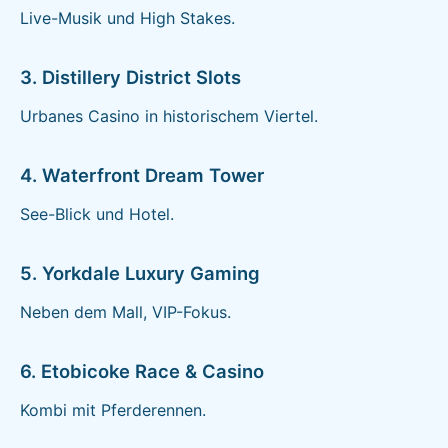
Live-Musik und High Stakes.
3. Distillery District Slots
Urbanes Casino in historischem Viertel.
4. Waterfront Dream Tower
See-Blick und Hotel.
5. Yorkdale Luxury Gaming
Neben dem Mall, VIP-Fokus.
6. Etobicoke Race & Casino
Kombi mit Pferderennen.