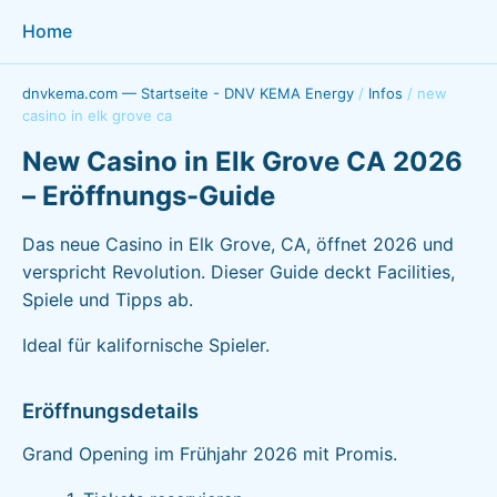
Home
dnvkema.com — Startseite - DNV KEMA Energy
/
Infos
/
new
casino in elk grove ca
New Casino in Elk Grove CA 2026
– Eröffnungs-Guide
Das neue Casino in Elk Grove, CA, öffnet 2026 und
verspricht Revolution. Dieser Guide deckt Facilities,
Spiele und Tipps ab.
Ideal für kalifornische Spieler.
Eröffnungsdetails
Grand Opening im Frühjahr 2026 mit Promis.