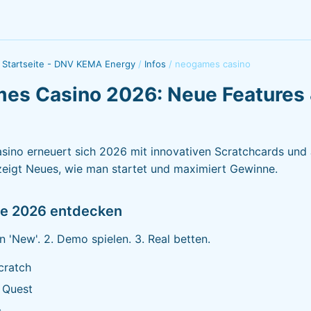
Startseite - DNV KEMA Energy
/
Infos
/
neogames casino
es Casino 2026: Neue Features
ino erneuert sich 2026 mit innovativen Scratchcards und 
eigt Neues, wie man startet und maximiert Gewinne.
le 2026 entdecken
rn 'New'. 2. Demo spielen. 3. Real betten.
cratch
 Quest
s