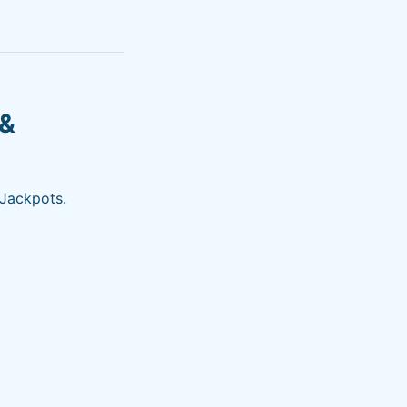
 &
Jackpots.