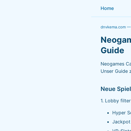
Home
dnvkema.com — 
Neogam
Guide
Neogames Cas
Unser Guide z
Neue Spie
1. Lobby filte
Hyper S
Jackpot
VR-Slot