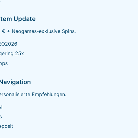
stem Update
 € + Neogames-exklusive Spins.
EO2026
ering 25x
rops
Navigation
personalisierte Empfehlungen.
I
s
eposit