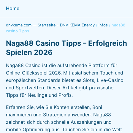
Home
dnvkema.com — Startseite - DNV KEMA Energy
/
Infos
/
naga88
casino Tipps
Naga88 Casino Tipps – Erfolgreich
Spielen 2026
Naga88 Casino ist die aufstrebende Plattform für
Online-Glücksspiel 2026. Mit asiatischem Touch und
europäischen Standards bietet es Slots, Live-Casino
und Sportwetten. Dieser Artikel gibt praxisnahe
Tipps für Neulinge und Profis.
Erfahren Sie, wie Sie Konten erstellen, Boni
maximieren und Strategien anwenden. Naga88
zeichnet sich durch schnelle Auszahlungen und
mobile Optimierung aus. Tauchen Sie ein in die Welt