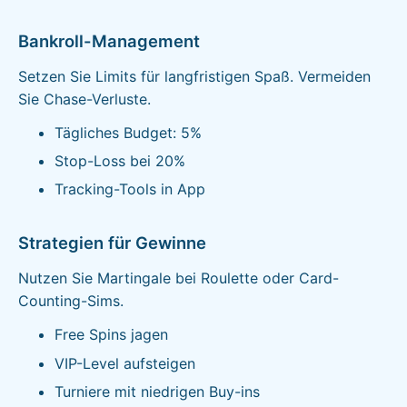
Bankroll-Management
Setzen Sie Limits für langfristigen Spaß. Vermeiden
Sie Chase-Verluste.
Tägliches Budget: 5%
Stop-Loss bei 20%
Tracking-Tools in App
Strategien für Gewinne
Nutzen Sie Martingale bei Roulette oder Card-
Counting-Sims.
Free Spins jagen
VIP-Level aufsteigen
Turniere mit niedrigen Buy-ins