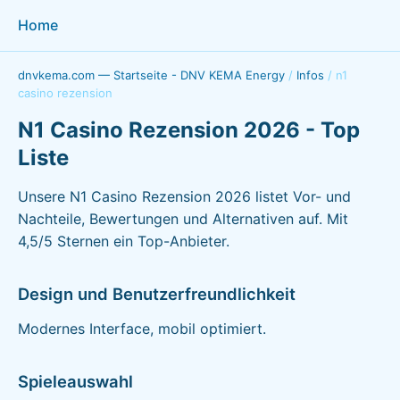
Home
dnvkema.com — Startseite - DNV KEMA Energy
/
Infos
/
n1
casino rezension
N1 Casino Rezension 2026 - Top
Liste
Unsere N1 Casino Rezension 2026 listet Vor- und
Nachteile, Bewertungen und Alternativen auf. Mit
4,5/5 Sternen ein Top-Anbieter.
Design und Benutzerfreundlichkeit
Modernes Interface, mobil optimiert.
Spieleauswahl