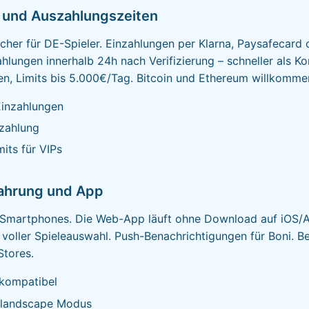
 und Auszahlungszeiten
icher für DE-Spieler. Einzahlungen per Klarna, Paysafecard
hlungen innerhalb 24h nach Verifizierung – schneller als Ko
n, Limits bis 5.000€/Tag. Bitcoin und Ethereum willkomme
Einzahlungen
zahlung
mits für VIPs
fahrung und App
r Smartphones. Die Web-App läuft ohne Download auf iOS/A
voller Spieleauswahl. Push-Benachrichtigungen für Boni. B
Stores.
kompatibel
t/landscape Modus