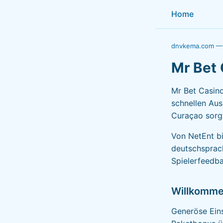
Home
dnvkema.com — 
Mr Bet 
Mr Bet Casino
schnellen Au
Curaçao sorgt
Von NetEnt bi
deutschsprach
Spielerfeedbac
Willkomme
Generöse Eins