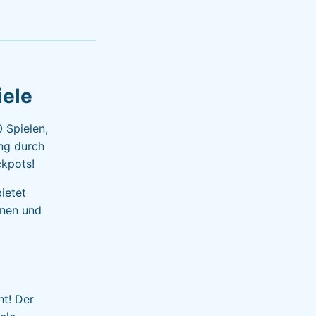
iele
 Spielen,
ng durch
ckpots!
ietet
onen und
ht! Der