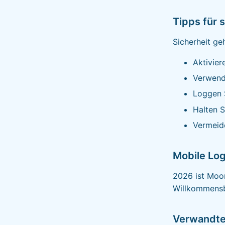
Tipps für 
Sicherheit ge
Aktivier
Verwende
Loggen S
Halten S
Vermeid
Mobile Log
2026 ist Moon
Willkommensb
Verwandt