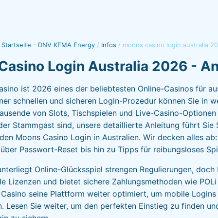
Startseite - DNV KEMA Energy
/
Infos
/
moons casino login australia 2
asino Login Australia 2026 - An
ino ist 2026 eines der beliebtesten Online-Casinos für au
einer schnellen und sicheren Login-Prozedur können Sie in 
ausende von Slots, Tischspielen und Live-Casino-Optionen
er Stammgast sind, unsere detaillierte Anleitung führt Sie S
 den Moons Casino Login in Australien. Wir decken alles ab
 über Passwort-Reset bis hin zu Tipps für reibungsloses Spi
 unterliegt Online-Glücksspiel strengen Regulierungen, doc
lle Lizenzen und bietet sichere Zahlungsmethoden wie POLi
Casino seine Plattform weiter optimiert, um mobile Logins
. Lesen Sie weiter, um den perfekten Einstieg zu finden und