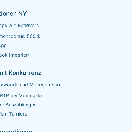
tionen NY
pps wie BetRivers.
mensbonus: 500 $
App
ok integriert
mit Konkurrenz
oxwoods und Mohegan Sun.
RTP bei Monticello
ere Auszahlungen
'em Turniere
Promotionen