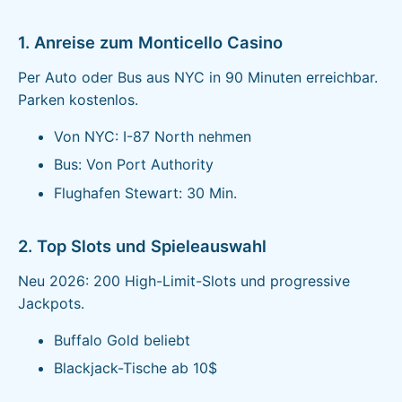
1. Anreise zum Monticello Casino
Per Auto oder Bus aus NYC in 90 Minuten erreichbar.
Parken kostenlos.
Von NYC: I-87 North nehmen
Bus: Von Port Authority
Flughafen Stewart: 30 Min.
2. Top Slots und Spieleauswahl
Neu 2026: 200 High-Limit-Slots und progressive
Jackpots.
Buffalo Gold beliebt
Blackjack-Tische ab 10$