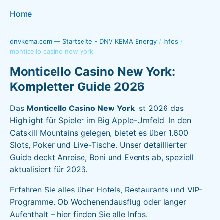
Home
dnvkema.com — Startseite - DNV KEMA Energy
/
Infos
/
monticello casino new york
Monticello Casino New York:
Kompletter Guide 2026
Das
Monticello Casino New York
ist 2026 das
Highlight für Spieler im Big Apple-Umfeld. In den
Catskill Mountains gelegen, bietet es über 1.600
Slots, Poker und Live-Tische. Unser detaillierter
Guide deckt Anreise, Boni und Events ab, speziell
aktualisiert für 2026.
Erfahren Sie alles über Hotels, Restaurants und VIP-
Programme. Ob Wochenendausflug oder langer
Aufenthalt – hier finden Sie alle Infos.