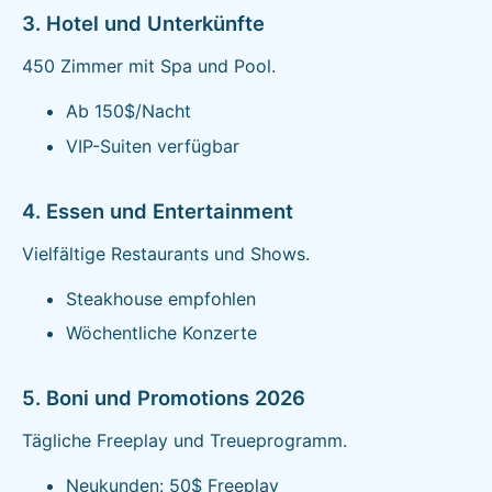
3. Hotel und Unterkünfte
450 Zimmer mit Spa und Pool.
Ab 150$/Nacht
VIP-Suiten verfügbar
4. Essen und Entertainment
Vielfältige Restaurants und Shows.
Steakhouse empfohlen
Wöchentliche Konzerte
5. Boni und Promotions 2026
Tägliche Freeplay und Treueprogramm.
Neukunden: 50$ Freeplay