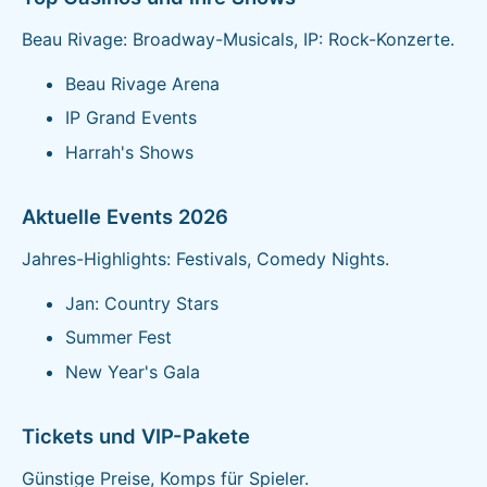
Beau Rivage: Broadway-Musicals, IP: Rock-Konzerte.
Beau Rivage Arena
IP Grand Events
Harrah's Shows
Aktuelle Events 2026
Jahres-Highlights: Festivals, Comedy Nights.
Jan: Country Stars
Summer Fest
New Year's Gala
Tickets und VIP-Pakete
Günstige Preise, Komps für Spieler.