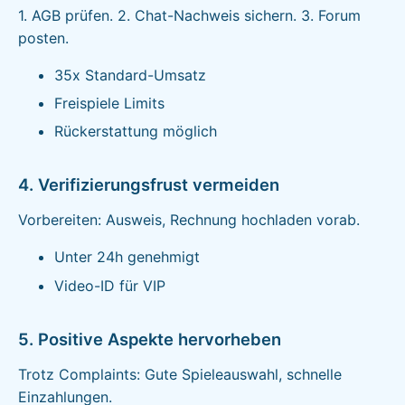
1. AGB prüfen. 2. Chat-Nachweis sichern. 3. Forum
posten.
35x Standard-Umsatz
Freispiele Limits
Rückerstattung möglich
4. Verifizierungsfrust vermeiden
Vorbereiten: Ausweis, Rechnung hochladen vorab.
Unter 24h genehmigt
Video-ID für VIP
5. Positive Aspekte hervorheben
Trotz Complaints: Gute Spieleauswahl, schnelle
Einzahlungen.