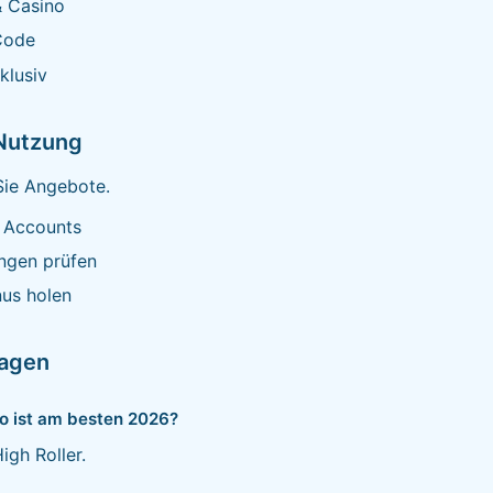
& Casino
Code
klusiv
 Nutzung
Sie Angebote.
 Accounts
ngen prüfen
us holen
ragen
o ist am besten 2026?
gh Roller.