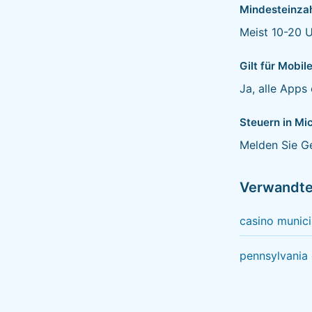
Mindesteinza
Meist 10-20 
Gilt für Mobil
Ja, alle Apps 
Steuern in Mi
Melden Sie G
Verwandt
casino munic
pennsylvania