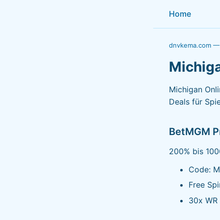
Home
dnvkema.com — 
Michig
Michigan Onli
Deals für Spie
BetMGM P
200% bis 100
Code: 
Free Spi
30x WR