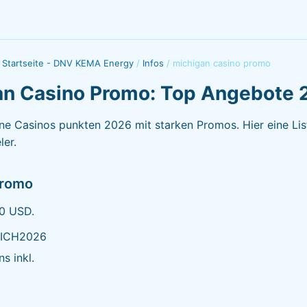
Startseite - DNV KEMA Energy
/
Infos
/
michigan casino promo
an Casino Promo: Top Angebote 
ne Casinos punkten 2026 mit starken Promos. Hier eine Lis
ler.
romo
0 USD.
MICH2026
ns inkl.