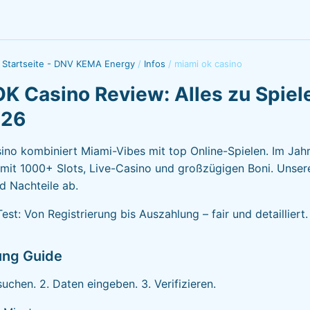
Startseite - DNV KEMA Energy
/
Infos
/
miami ok casino
K Casino Review: Alles zu Spiel
026
no kombiniert Miami-Vibes mit top Online-Spielen. Im Jah
mit 1000+ Slots, Live-Casino und großzügigen Boni. Unser
d Nachteile ab.
est: Von Registrierung bis Auszahlung – fair und detailliert.
ung Guide
uchen. 2. Daten eingeben. 3. Verifizieren.