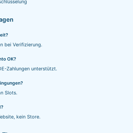
schlüsselung
ragen
eit?
 bei Verifizierung.
nto OK?
E-Zahlungen unterstützt.
dingungen?
n Slots.
d?
ebsite, kein Store.