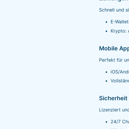
Schnell und si
E-Wallet
Krypto:
Mobile Ap
Perfekt für u
iOS/And
Vollstän
Sicherheit
Lizenziert und
24/7 Ch