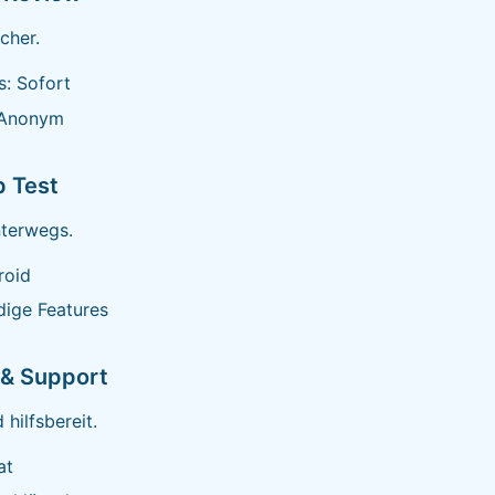
cher.
s: Sofort
 Anonym
p Test
nterwegs.
roid
dige Features
 & Support
 hilfsbereit.
at