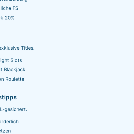
liche FS
ck 20%
e
klusive Titles.
ight Slots
t Blackjack
n Roulette
stipps
SL-gesichert.
rderlich
etzen