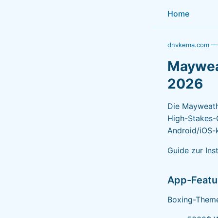
Home
dnvkema.com — 
Maywea
2026
Die Mayweath
High-Stakes-G
Android/iOS-
Guide zur Ins
App-Featur
Boxing-Theme