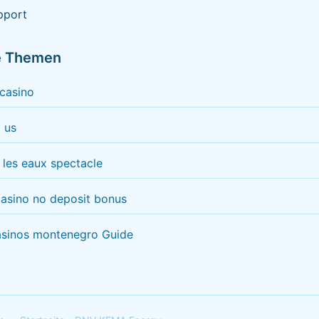
pport
e Themen
 casino
 us
 les eaux spectacle
 casino no deposit bonus
casinos montenegro Guide