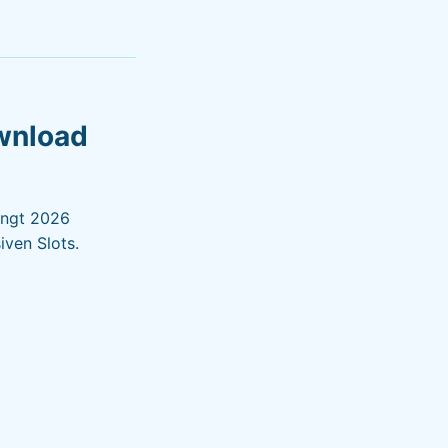
wnload
ingt 2026
iven Slots.