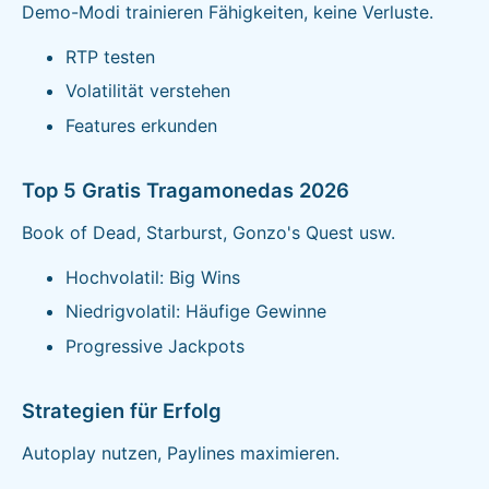
Demo-Modi trainieren Fähigkeiten, keine Verluste.
RTP testen
Volatilität verstehen
Features erkunden
Top 5 Gratis Tragamonedas 2026
Book of Dead, Starburst, Gonzo's Quest usw.
Hochvolatil: Big Wins
Niedrigvolatil: Häufige Gewinne
Progressive Jackpots
Strategien für Erfolg
Autoplay nutzen, Paylines maximieren.