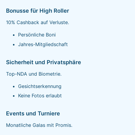
Bonusse für High Roller
10% Cashback auf Verluste.
Persönliche Boni
Jahres-Mitgliedschaft
Sicherheit und Privatsphäre
Top-NDA und Biometrie.
Gesichtserkennung
Keine Fotos erlaubt
Events und Turniere
Monatliche Galas mit Promis.