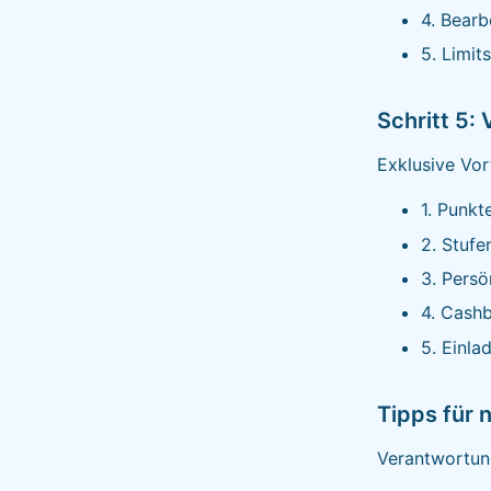
4. Bearb
5. Limit
Schritt 5:
Exklusive Vor
1. Punk
2. Stufe
3. Persö
4. Cash
5. Einla
Tipps für 
Verantwortun