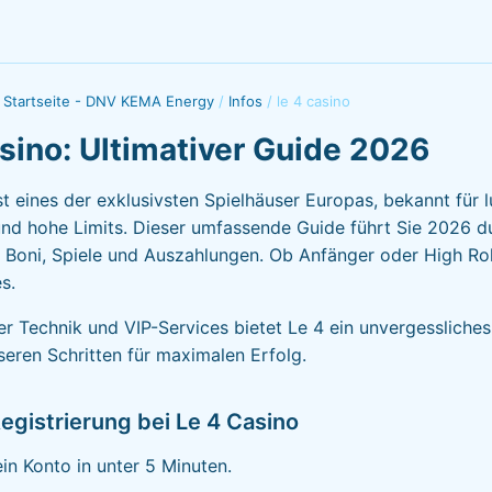
Startseite - DNV KEMA Energy
/
Infos
/
le 4 casino
sino: Ultimativer Guide 2026
st eines der exklusivsten Spielhäuser Europas, bekannt für 
nd hohe Limits. Dieser umfassende Guide führt Sie 2026 d
, Boni, Spiele und Auszahlungen. Ob Anfänger oder High Roll
es.
r Technik und VIP-Services bietet Le 4 ein unvergessliches 
seren Schritten für maximalen Erfolg.
Registrierung bei Le 4 Casino
ein Konto in unter 5 Minuten.