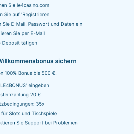
hen Sie le4casino.com
n Sie auf 'Registrieren'
 Sie E-Mail, Passwort und Daten ein
izieren Sie per E-Mail
s Deposit tätigen
 Willkommensbonus sichern
en 100% Bonus bis 500 €.
 'LE4BONUS' eingeben
esteinzahlung 20 €
tzbedingungen: 35x
g für Slots und Tischspiele
ktieren Sie Support bei Problemen