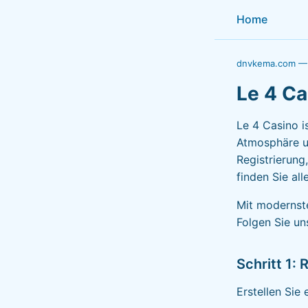
Home
dnvkema.com — 
Le 4 Ca
Le 4 Casino i
Atmosphäre u
Registrierung
finden Sie all
Mit modernste
Folgen Sie un
Schritt 1: 
Erstellen Sie 