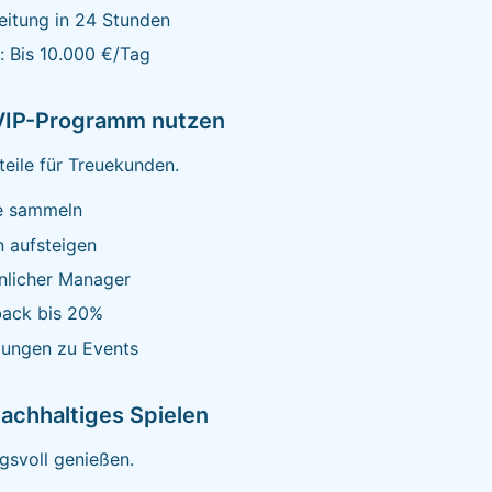
eitung in 24 Stunden
s: Bis 10.000 €/Tag
 VIP-Programm nutzen
teile für Treuekunden.
te sammeln
n aufsteigen
nlicher Manager
back bis 20%
dungen zu Events
nachhaltiges Spielen
gsvoll genießen.