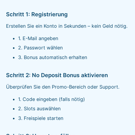
Schritt 1: Registrierung
Erstellen Sie ein Konto in Sekunden – kein Geld nötig.
1. E-Mail angeben
2. Passwort wählen
3. Bonus automatisch erhalten
Schritt 2: No Deposit Bonus aktivieren
Überprüfen Sie den Promo-Bereich oder Support.
1. Code eingeben (falls nötig)
2. Slots auswählen
3. Freispiele starten