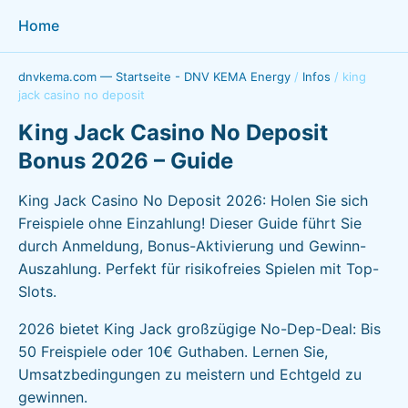
Home
dnvkema.com — Startseite - DNV KEMA Energy
/
Infos
/
king
jack casino no deposit
King Jack Casino No Deposit
Bonus 2026 – Guide
King Jack Casino No Deposit 2026: Holen Sie sich
Freispiele ohne Einzahlung! Dieser Guide führt Sie
durch Anmeldung, Bonus-Aktivierung und Gewinn-
Auszahlung. Perfekt für risikofreies Spielen mit Top-
Slots.
2026 bietet King Jack großzügige No-Dep-Deal: Bis
50 Freispiele oder 10€ Guthaben. Lernen Sie,
Umsatzbedingungen zu meistern und Echtgeld zu
gewinnen.