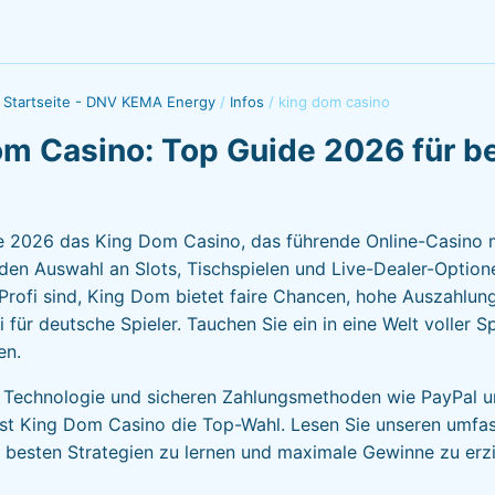
Startseite - DNV KEMA Energy
/
Infos
/
king dom casino
m Casino: Top Guide 2026 für b
e 2026 das King Dom Casino, das führende Online-Casino m
en Auswahl an Slots, Tischspielen und Live-Dealer-Option
Profi sind, King Dom bietet faire Chancen, hohe Auszahlun
i für deutsche Spieler. Tauchen Sie ein in eine Welt voller
en.
 Technologie und sicheren Zahlungsmethoden wie PayPal 
ist King Dom Casino die Top-Wahl. Lesen Sie unseren umfa
 besten Strategien zu lernen und maximale Gewinne zu erzi