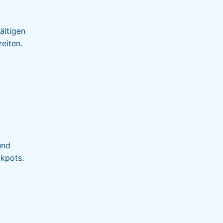
ältigen
eiten.
und
ckpots.