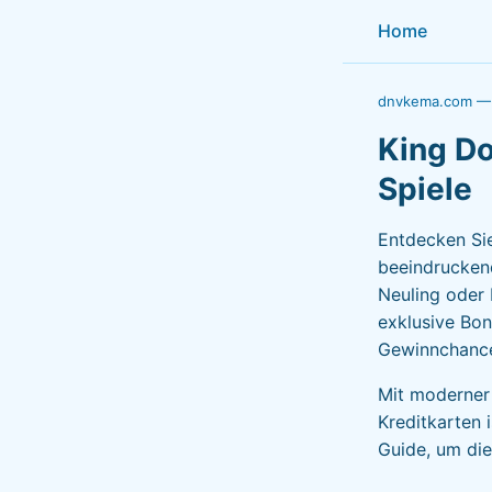
Home
dnvkema.com — 
King Do
Spiele
Entdecken Si
beeindruckend
Neuling oder 
exklusive Bon
Gewinnchanc
Mit moderner
Kreditkarten 
Guide, um die