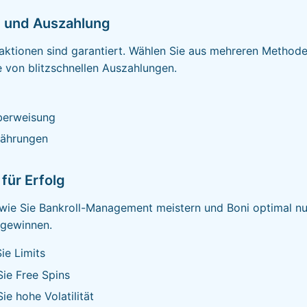
g und Auszahlung
aktionen sind garantiert. Wählen Sie aus mehreren Method
ie von blitzschnellen Auszahlungen.
berweisung
ährungen
 für Erfolg
 wie Sie Bankroll-Management meistern und Boni optimal n
u gewinnen.
ie Limits
ie Free Spins
ie hohe Volatilität