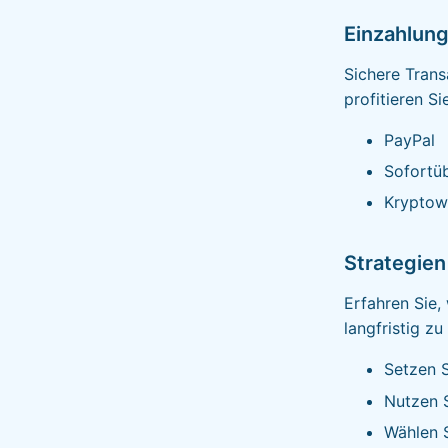
Einzahlun
Sichere Trans
profitieren S
PayPal
Sofortü
Kryptow
Strategien
Erfahren Sie,
langfristig z
Setzen S
Nutzen S
Wählen S