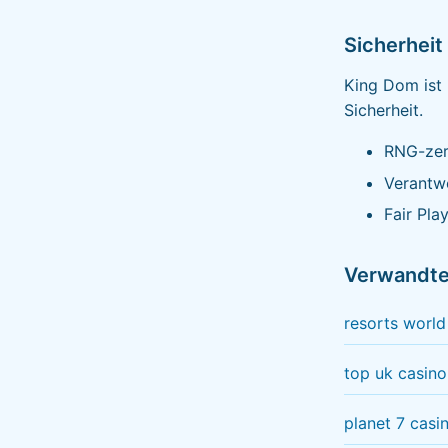
Sicherheit
King Dom ist 
Sicherheit.
RNG-zert
Verantw
Fair Pla
Verwandt
resorts world
top uk casin
planet 7 casi