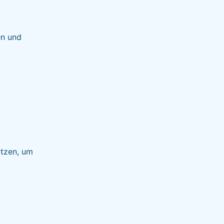
en und
utzen, um