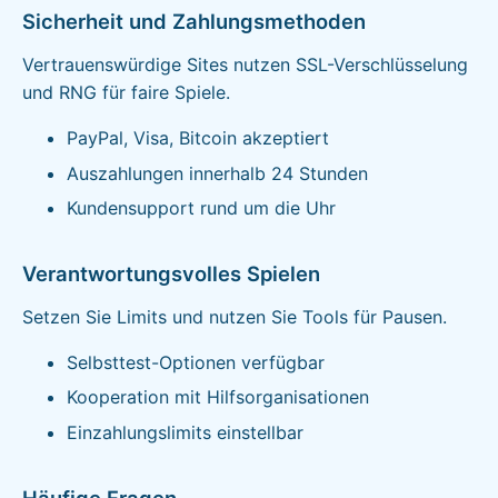
Sicherheit und Zahlungsmethoden
Vertrauenswürdige Sites nutzen SSL-Verschlüsselung
und RNG für faire Spiele.
PayPal, Visa, Bitcoin akzeptiert
Auszahlungen innerhalb 24 Stunden
Kundensupport rund um die Uhr
Verantwortungsvolles Spielen
Setzen Sie Limits und nutzen Sie Tools für Pausen.
Selbsttest-Optionen verfügbar
Kooperation mit Hilfsorganisationen
Einzahlungslimits einstellbar
Häufige Fragen