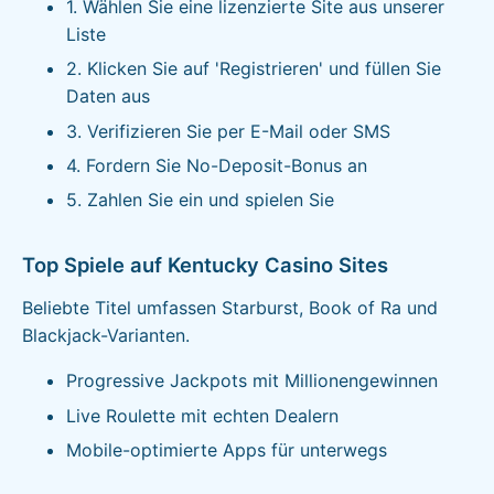
1. Wählen Sie eine lizenzierte Site aus unserer
Liste
2. Klicken Sie auf 'Registrieren' und füllen Sie
Daten aus
3. Verifizieren Sie per E-Mail oder SMS
4. Fordern Sie No-Deposit-Bonus an
5. Zahlen Sie ein und spielen Sie
Top Spiele auf Kentucky Casino Sites
Beliebte Titel umfassen Starburst, Book of Ra und
Blackjack-Varianten.
Progressive Jackpots mit Millionengewinnen
Live Roulette mit echten Dealern
Mobile-optimierte Apps für unterwegs