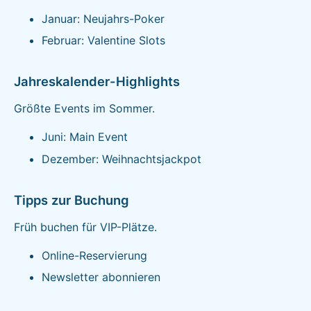
Januar: Neujahrs-Poker
Februar: Valentine Slots
Jahreskalender-Highlights
Größte Events im Sommer.
Juni: Main Event
Dezember: Weihnachtsjackpot
Tipps zur Buchung
Früh buchen für VIP-Plätze.
Online-Reservierung
Newsletter abonnieren