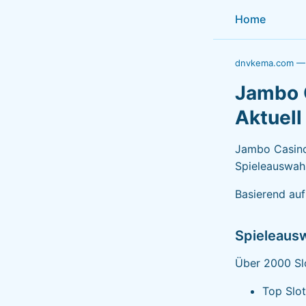
Home
dnvkema.com — 
Jambo 
Aktuell
Jambo Casino 
Spieleauswahl
Basierend au
Spieleaus
Über 2000 Sl
Top Slot