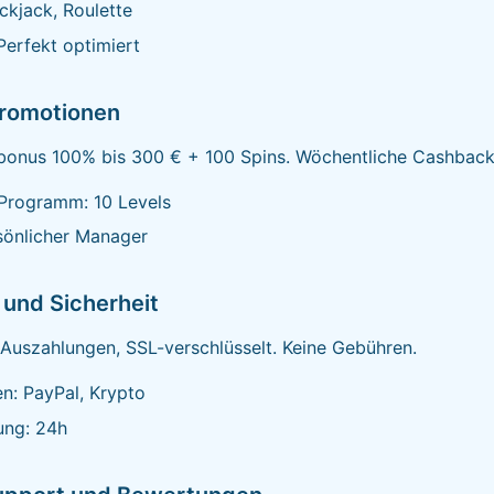
ackjack, Roulette
Perfekt optimiert
Promotionen
onus 100% bis 300 € + 100 Spins. Wöchentliche Cashback
 Programm: 10 Levels
sönlicher Manager
und Sicherheit
/Auszahlungen, SSL-verschlüsselt. Keine Gebühren.
n: PayPal, Krypto
ung: 24h