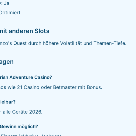
: Ja
Optimiert
mit anderen Slots
nzo's Quest durch höhere Volatilität und Themen-Tiefe.
ragen
 Irish Adventure Casino?
os wie 21 Casino oder Betmaster mit Bonus.
pielbar?
 alle Geräte 2026.
Gewinn möglich?