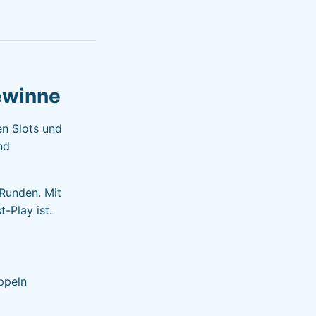
ewinne
en Slots und
nd
-Runden. Mit
-Play ist.
ppeln