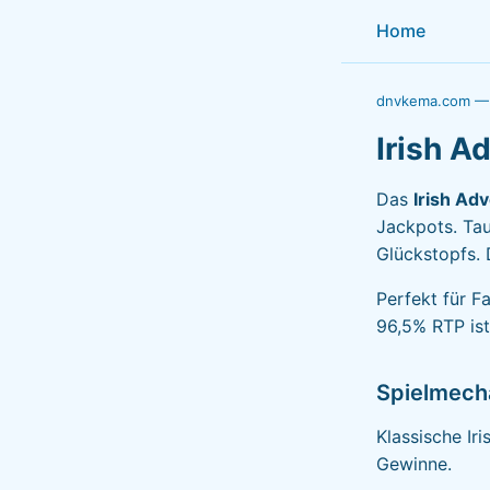
Home
dnvkema.com — 
Irish A
Das
Irish Ad
Jackpots. Tau
Glückstopfs. 
Perfekt für F
96,5% RTP ist
Spielmech
Klassische Ir
Gewinne.