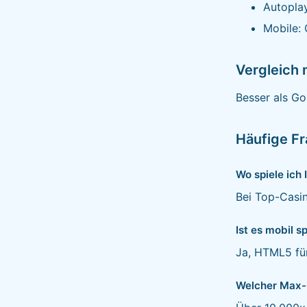
Autoplay
Mobile: 
Vergleich 
Besser als Go
Häufige F
Wo spiele ich
Bei Top-Casin
Ist es mobil s
Ja, HTML5 für
Welcher Max-