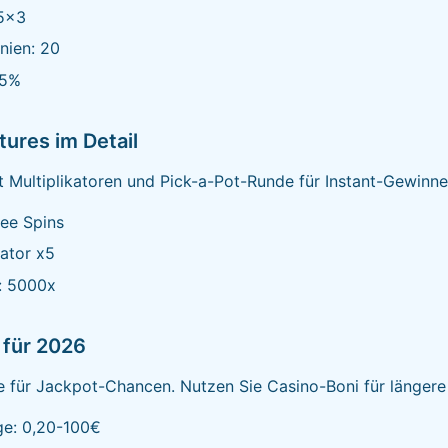
 5x3
nien: 20
,5%
ures im Detail
t Multiplikatoren und Pick-a-Pot-Runde für Instant-Gewinne
ree Spins
kator x5
: 5000x
 für 2026
 für Jackpot-Chancen. Nutzen Sie Casino-Boni für längere
ge: 0,20-100€