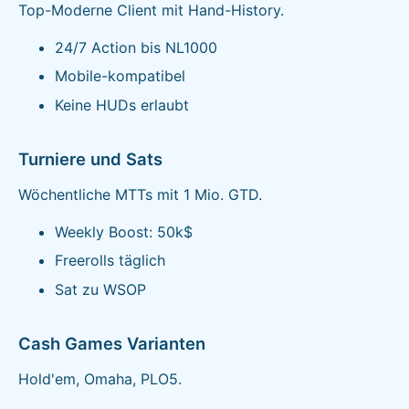
Top-Moderne Client mit Hand-History.
24/7 Action bis NL1000
Mobile-kompatibel
Keine HUDs erlaubt
Turniere und Sats
Wöchentliche MTTs mit 1 Mio. GTD.
Weekly Boost: 50k$
Freerolls täglich
Sat zu WSOP
Cash Games Varianten
Hold'em, Omaha, PLO5.